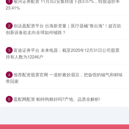
​银河证券配资 11月3日安集转债下跌3.07%，转股溢价率
1
23.41%
​创达盈配资平台 出海新变量｜医疗器械“卷出海”！超百款
2
创新设备欲走向全球如何铺路？
​富途证券平台 未来电器：截至2025年12月31日公司股票
3
持有人数为12246户
​推荐配资股票官网 一道虾酱炒眉豆，把饭馆的锅气和鲜味
4
带回家
​盈配网配资 帕特狗粮好吗?产地、品质全解析!
5