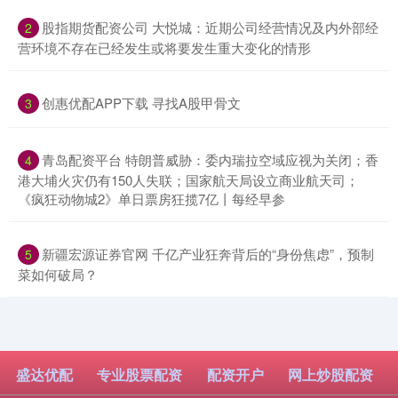
​股指期货配资公司 大悦城：近期公司经营情况及内外部经
2
营环境不存在已经发生或将要发生重大变化的情形
​创惠优配APP下载 寻找A股甲骨文
3
​青岛配资平台 特朗普威胁：委内瑞拉空域应视为关闭；香
4
港大埔火灾仍有150人失联；国家航天局设立商业航天司；
《疯狂动物城2》单日票房狂揽7亿丨每经早参
​新疆宏源证券官网 千亿产业狂奔背后的“身份焦虑”，预制
5
菜如何破局？
盛达优配
专业股票配资
配资开户
网上炒股配资