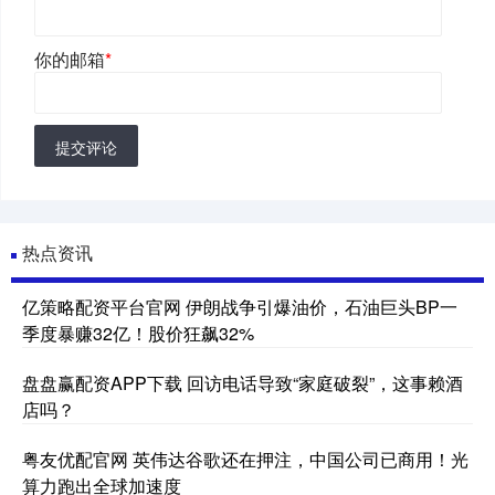
你的邮箱
*
提交评论
热点资讯
亿策略配资平台官网 伊朗战争引爆油价，石油巨头BP一
季度暴赚32亿！股价狂飙32%
盘盘赢配资APP下载 回访电话导致“家庭破裂”，这事赖酒
店吗？
粤友优配官网 英伟达谷歌还在押注，中国公司已商用！光
算力跑出全球加速度