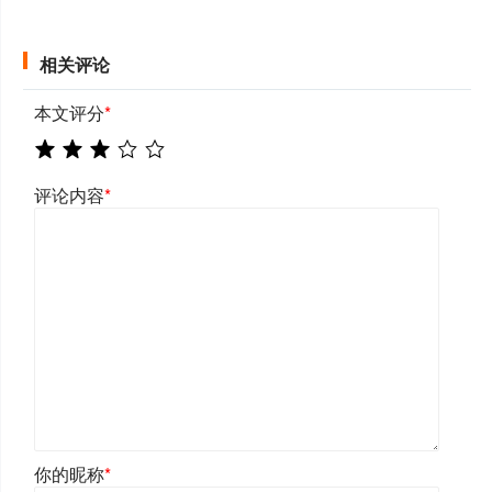
相关评论
本文评分
*
评论内容
*
你的昵称
*