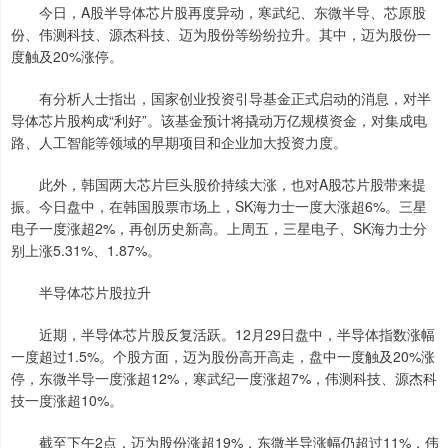
今日，A股半导体芯片股再度异动，寒武纪、东微半导、芯原股
份、伟测科技、源杰科技、迈为股份等纷纷拉升。其中，迈为股份一
度触及20%涨停。
有分析人士指出，国家创业投资引导基金正式启动的消息，对半
导体芯片股构成“利好”。该基金预计将撬动万亿规模资金，对集成电
路、人工智能等领域的早期项目和企业加大投资力度。
此外，韩国两大芯片巨头股价持续大涨，也对A股芯片股带来提
振。今日盘中，在韩国股票市场上，SK海力士一度大涨超6%。三星
电子一度涨超2%，再创历史新高。上周五，三星电子、SK海力士分
别上涨5.31%、1.87%。
半导体芯片股拉升
近期，半导体芯片股反复活跃。12月29日盘中，半导体指数涨幅
一度超过1.5%。个股方面，迈为股份高开高走，盘中一度触及20%涨
停，东微半导一度涨超12%，寒武纪一度涨超7%，伟测科技、源杰科
技一度涨超10%。
截至下午2点，迈为股份涨超19%，东微半导涨幅仍超过11%，伟