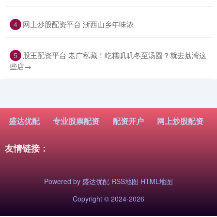
​网上炒股配资平台 浙西山乡年味浓
4
​股王配资平台 老广私藏！吃糯叽叽冬至汤圆？就去荔湾这
5
些店→
盛达优配
专业股票配资
配资开户
网上炒股配资
友情链接：
Powered by
盛达优配
RSS地图
HTML地图
Copyright
© 2024-2026