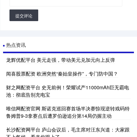
提交评论
热点资讯
龙辉优配平台 美元走强，带动美元兑加元向上反弹
闻喜股票配资 欧洲突然“秦始皇操作”，专门防中国？
财之网配资平台 史无前例！荣耀试产11000mAh巨无霸电
池：彻底告别充电宝
唯信网配资官网 斯诺克巡回赛首场半决赛惊现逆转戏码特
鲁姆普9-3拿赛点后遭罗伯逊追分第14局仍握主动
长沙配资网平台 庐山会议后，毛主席对汪东兴道：大家跟
不上气候，看来你跟上了