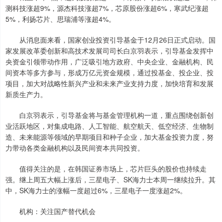
测科技涨超9%，源杰科技涨超7%，芯原股份涨超6%，寒武纪涨超
5%，利扬芯片、思瑞浦等涨超4%。
从消息面来看，国家创业投资引导基金于12月26日正式启动。国
家发展改革委创新和高技术发展司司长白京羽表示，引导基金发挥中
央资金引领带动作用，广泛吸引地方政府、中央企业、金融机构、民
间资本等多方参与，形成万亿元资金规模，通过投基金、投企业、投
项目，加大对战略性新兴产业和未来产业支持力度，加快培育和发展
新质生产力。
白京羽表示，引导基金将与基金管理机构一道，重点围绕创新创
业活跃地区，对集成电路、人工智能、航空航天、低空经济、生物制
造、未来能源等领域的早期项目和种子企业，加大基金投资力度，努
力带动各类金融机构以及民间资本共同投资。
值得关注的是，在韩国证券市场上，芯片巨头的股价也持续走
强。继上周五大幅上涨后，三星电子、SK海力士本周一继续拉升。其
中，SK海力士的涨幅一度超过6%，三星电子一度涨超2%。
机构：关注国产替代机会