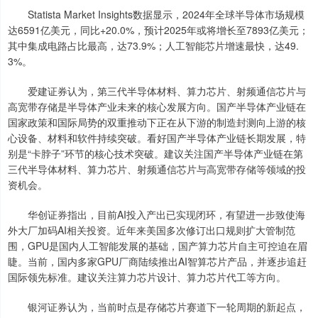
Statista Market Insights数据显示，2024年全球半导体市场规模
达6591亿美元，同比+20.0%，预计2025年或将增长至7893亿美元；
其中集成电路占比最高，达73.9%；人工智能芯片增速最快，达49.
3%。
爱建证券认为，第三代半导体材料、算力芯片、射频通信芯片与
高宽带存储是半导体产业未来的核心发展方向。国产半导体产业链在
国家政策和国际局势的双重推动下正在从下游的制造封测向上游的核
心设备、材料和软件持续突破。看好国产半导体产业链长期发展，特
别是“卡脖子”环节的核心技术突破。建议关注国产半导体产业链在第
三代半导体材料、算力芯片、射频通信芯片与高宽带存储等领域的投
资机会。
华创证券指出，目前AI投入产出已实现闭环，有望进一步致使海
外大厂加码AI相关投资。近年来美国多次修订出口规则扩大管制范
围，GPU是国内人工智能发展的基础，国产算力芯片自主可控迫在眉
睫。当前，国内多家GPU厂商陆续推出AI智算芯片产品，并逐步追赶
国际领先标准。建议关注算力芯片设计、算力芯片代工等方向。
银河证券认为，当前时点是存储芯片赛道下一轮周期的新起点，