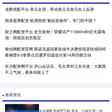
龙辉优配平台 美元走强，带动美元兑加元向上反弹
闻喜股票配资 欧洲突然“秦始皇操作”，专门防中国？
财之网配资平台 史无前例！荣耀试产11000mAh巨无霸电
池：彻底告别充电宝
唯信网配资官网 斯诺克巡回赛首场半决赛惊现逆转戏码特
鲁姆普9-3拿赛点后遭罗伯逊追分第14局仍握主动
长沙配资网平台 庐山会议后，毛主席对汪东兴道：大家跟
不上气候，看来你跟上了
推荐资讯
金牛网配资APP下载 黄金、白银巨震！特