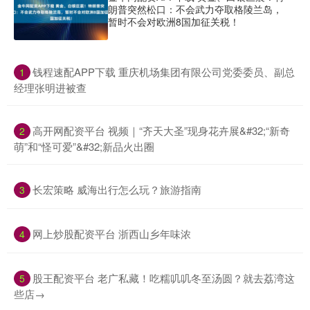
朗普突然松口：不会武力夺取格陵兰岛，
暂时不会对欧洲8国加征关税！
​钱程速配APP下载 重庆机场集团有限公司党委委员、副总
1
经理张明进被查
​高开网配资平台 视频｜“齐天大圣”现身花卉展&#32;“新奇
2
萌”和“怪可爱”&#32;新品火出圈
​长宏策略 威海出行怎么玩？旅游指南
3
​网上炒股配资平台 浙西山乡年味浓
4
​股王配资平台 老广私藏！吃糯叽叽冬至汤圆？就去荔湾这
5
些店→